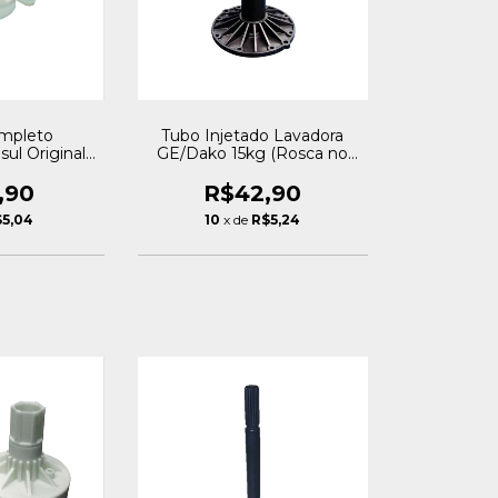
mpleto
Tubo Injetado Lavadora
ul Original
GE/Dako 15kg (Rosca no
star
Meio) - Original Royalstar
,90
R$42,90
$5,04
10
x de
R$5,24