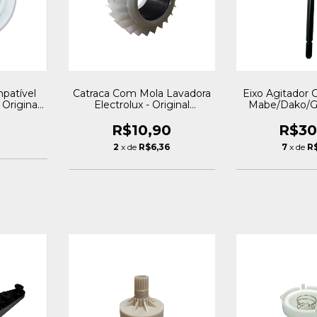
patível
Catraca Com Mola Lavadora
Eixo Agitador
Original
Electrolux - Original
Mabe/Dako/GE
Royalstar
Royal
R$10,90
R$30
2
x de
R$6,36
7
x de
R