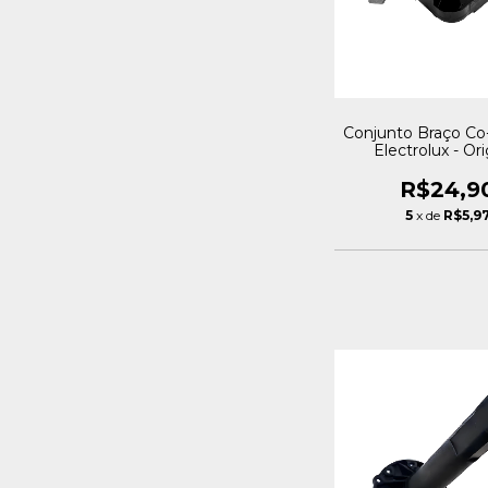
Conjunto Braço Co-
Electrolux - Ori
Royalstar
R$24,9
5
x de
R$5,9