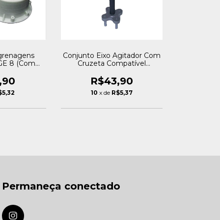
grenagens
Conjunto Eixo Agitador Com
GE 8 (Com
Cruzeta Compatível
al Royalstar
Colormaq - Original
Royalstar
,90
R$43,90
$5,32
10
x de
R$5,37
Permaneça conectado