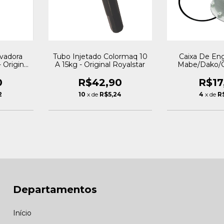
avadora
Tubo Injetado Colormaq 10
Caixa De En
 Original
A 15kg - Original Royalstar
Mabe/Dako/
Oring) - Origin
0
R$42,90
R$17
2
10
x de
R$5,24
4
x de
R
Departamentos
Início