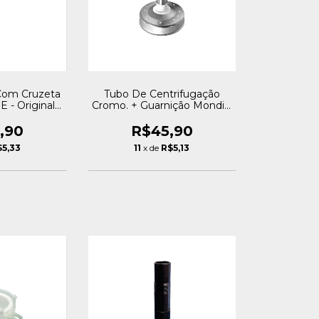
 Com Cruzeta
Tubo De Centrifugação
 - Original
Cromo. + Guarnição Mondial
star
- Original Royalstar
,90
R$45,90
$5,33
11
x de
R$5,13