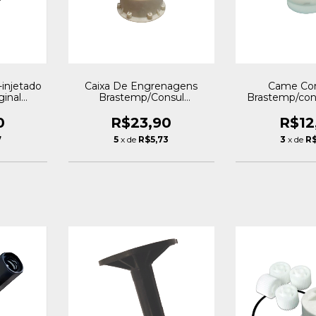
injetado
Caixa De Engrenagens
Came Co
ginal
Brastemp/Consul
Brastemp/cons
C/guarnição - Original
Royal
Royalstar
0
R$23,90
R$12
7
5
x de
R$5,73
3
x de
R