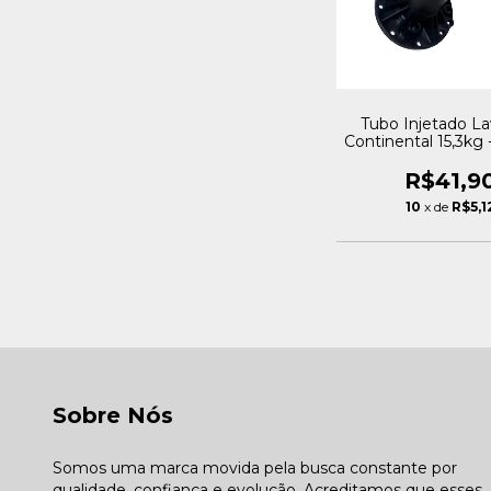
Tubo Injetado L
Continental 15,3kg -
Royalstar
R$41,9
10
x de
R$5,1
Sobre Nós
Somos uma marca movida pela busca constante por
qualidade, confiança e evolução. Acreditamos que esses